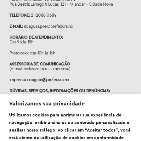
Rua Beatriz Larragoiti Lucas, 121 – 4º andar – Cidade Nova
TELEFONE:
21-2088-0684
E-MAIL:
rioaguas.pre@prefeitura.rio
HORÁRIO DE ATENDIMENTO:
Das 9h às 18h.
Protocolo: das 10h às 16h.
ASSESSORIA DE COMUNICAÇÃO
(e-mail exclusivo para a imprensa)
imprensa.rioaguas@prefeitura.rio
DÚVIDAS, SERVIÇOS, INFORMAÇÕES OU DENÚNCIAS:
ligue 1746
Valorizamos sua privacidade
PORTAL:
www.1746.rio
Utilizamos cookies para aprimorar sua experiência de
navegação, exibir anúncios ou conteúdo personalizado e
analisar nosso tráfego. Ao clicar em “Aceitar todos”, você
está ciente da utilização de cookies em conformidade