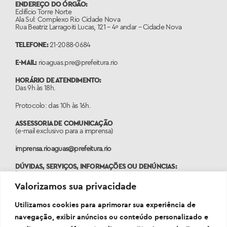
ENDEREÇO DO ÓRGÃO:
Edifício Torre Norte
Ala Sul: Complexo Rio Cidade Nova
Rua Beatriz Larragoiti Lucas, 121 – 4º andar – Cidade Nova
TELEFONE:
21-2088-0684
E-MAIL:
rioaguas.pre@prefeitura.rio
HORÁRIO DE ATENDIMENTO:
Das 9h às 18h.
Protocolo: das 10h às 16h.
ASSESSORIA DE COMUNICAÇÃO
(e-mail exclusivo para a imprensa)
imprensa.rioaguas@prefeitura.rio
DÚVIDAS, SERVIÇOS, INFORMAÇÕES OU DENÚNCIAS:
ligue 1746
Valorizamos sua privacidade
PORTAL:
www.1746.rio
Utilizamos cookies para aprimorar sua experiência de
navegação, exibir anúncios ou conteúdo personalizado e